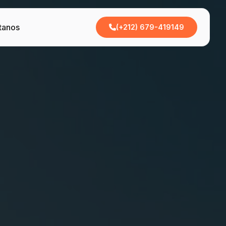
tanos
(+212) 679-419149