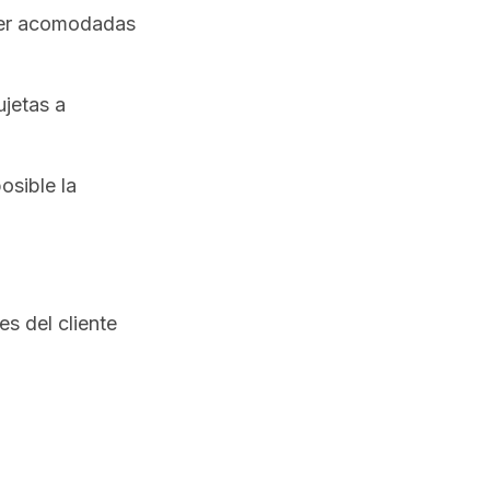
 ser acomodadas
ujetas a
osible la
s del cliente