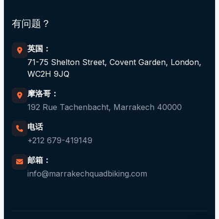
有问题？
英国：
71-75 Shelton Street, Covent Garden, London,
WC2H 9JQ
摩洛哥：
192 Rue Tachenbacht, Marrakech 40000
电话
+212 679-419149
邮箱：
info@marrakechquadbiking.com