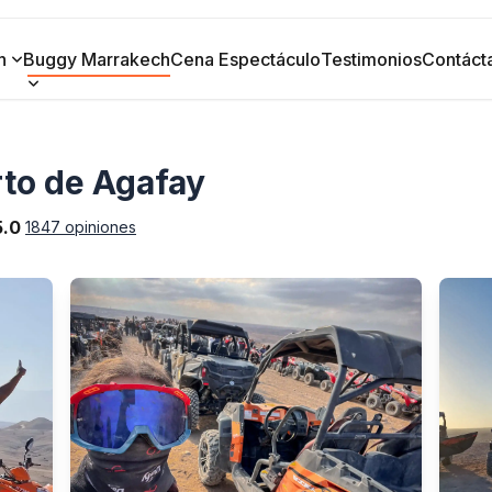
h
Buggy Marrakech
Cena Espectáculo
Testimonios
Contáct
rto de Agafay
5.0
1847 opiniones