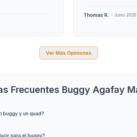
Thomas R.
- Junio 2025
Ver Más Opiniones
as Frecuentes Buggy Agafay M
un buggy y un quad?
ducir para el buggy?