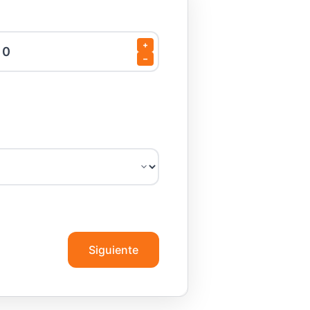
+
−
Siguiente