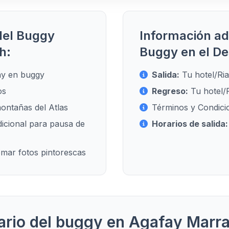
del Buggy
Información adi
h:
Buggy en el De
fay en buggy
Salida:
Tu hotel/Ri
os
Regreso:
Tu hotel/
ontañas del Atlas
Términos y Condici
dicional para pausa de
Horarios de salida:
mar fotos pintorescas
rario del buggy en Agafay Marr