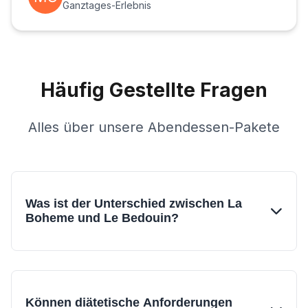
Ganztages-Erlebnis
Häufig Gestellte Fragen
Alles über unsere Abendessen-Pakete
Was ist der Unterschied zwischen La
Boheme und Le Bedouin?
La Boheme bietet ein böhmisches Wüstencamp-
Erlebnis mit traditioneller Unterhaltung und
familiärem Essen zu budgetfreundlichen Preisen.
Le Bedouin bietet ein Luxus-Wüstenerlebnis mit
Können diätetische Anforderungen