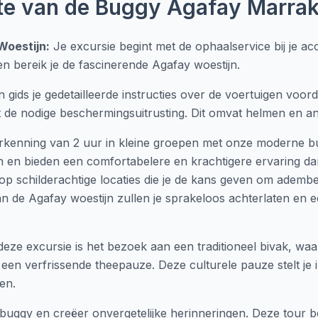
te van de Buggy Agafay Marrak
Woestijn:
Je excursie begint met de ophaalservice bij je 
ten bereik je de fascinerende Agafay woestijn.
 gids je gedetailleerde instructies over de voertuigen voord
t de nodige beschermingsuitrusting. Dit omvat helmen en and
rkenning van 2 uur in kleine groepen met onze moderne bu
n bieden een comfortabelere en krachtigere ervaring dan t
 op schilderachtige locaties die je de kans geven om adem
 de Agafay woestijn zullen je sprakeloos achterlaten en 
ze excursie is het bezoek aan een traditioneel bivak, waa
een verfrissende theepauze. Deze culturele pauze stelt je 
en.
buggy en creëer onvergetelijke herinneringen. Deze tour be