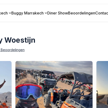
kech
Buggy Marrakech
Diner Show
Beoordelingen
Contac
y Woestijn
 Beoordelingen