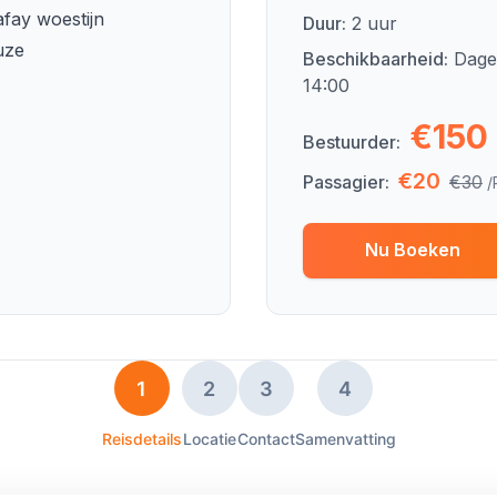
afay woestijn
Duur:
2 uur
uze
Beschikbaarheid:
Dagel
14:00
€150
Bestuurder:
€20
Passagier:
€30
/
Nu Boeken
1
2
3
4
Reisdetails
Locatie
Contact
Samenvatting