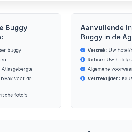
de Buggy
Aanvullende In
:
Buggy in de Ag
per buggy
Vertrek:
Uw hotel/r
gen
Retour:
Uw hotel/ri
 Atlasgebergte
Algemene voorwaard
 bivak voor de
Vertrektijden:
Keuze
ische foto's