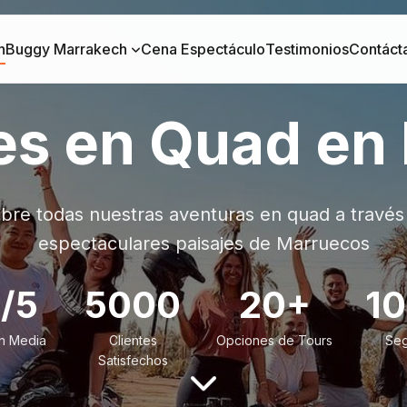
h
Buggy Marrakech
Cena Espectáculo
Testimonios
Contáct
es en Quad en
bre todas nuestras aventuras en quad a través 
espectaculares paisajes de Marruecos
0/5
5000
20+
1
ón Media
Clientes
Opciones de Tours
Seg
Satisfechos