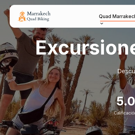
Quad Marrakec
Excursion
Descu
5.
Calificaci