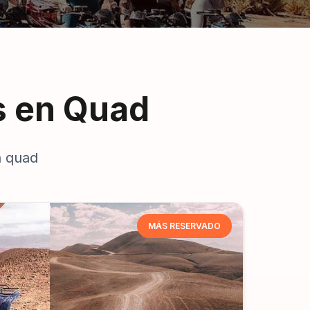
s en Quad
n quad
MÁS RESERVADO