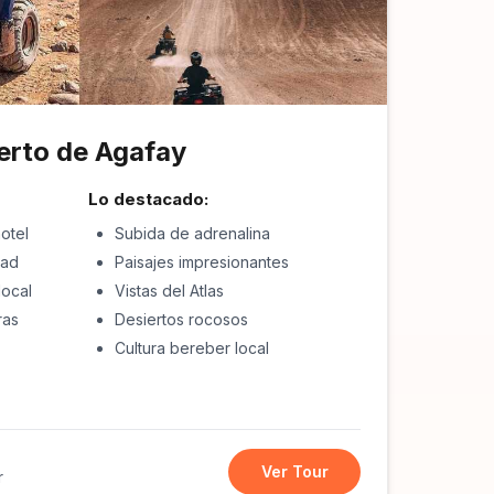
erto de Agafay
Lo destacado:
otel
Subida de adrenalina
uad
Paisajes impresionantes
local
Vistas del Atlas
ras
Desiertos rocosos
Cultura bereber local
Ver Tour
r