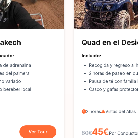
rakech
Quad en el Desi
acado:
Incluido:
a de adrenalina
Recogida y regreso al h
es del palmeral
2 horas de paseo en q
no variado
Pausa de té con familia 
o bereber local
Casco y gafas protecto
2 horas
Vistas del Atlas
45€
Ver Tour
60€
Por Conducto