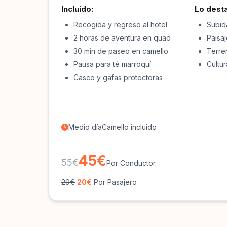
Incluido:
Lo dest
Recogida y regreso al hotel
Subid
2 horas de aventura en quad
Paisa
30 min de paseo en camello
Terre
Pausa para té marroquí
Cultur
Casco y gafas protectoras
Medio día
Camello incluido
45€
55€
Por Conductor
29€
20€
Por Pasajero