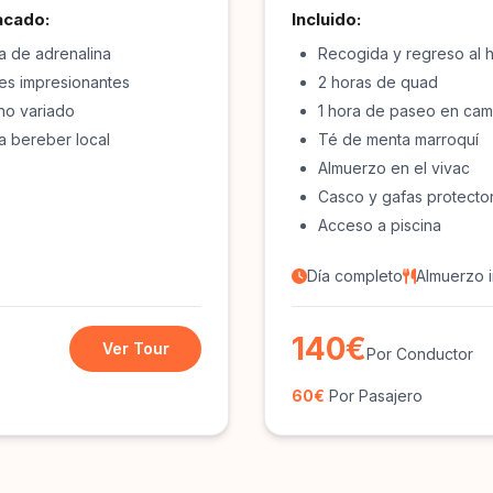
acado:
Incluido:
a de adrenalina
Recogida y regreso al h
jes impresionantes
2 horas de quad
no variado
1 hora de paseo en cam
a bereber local
Té de menta marroquí
Almuerzo en el vivac
Casco y gafas protecto
Acceso a piscina
Día completo
Almuerzo i
140€
Ver Tour
Por Conductor
60€
Por Pasajero