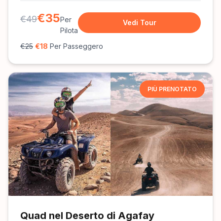
€35
€49
Per
Vedi Tour
Pilota
€25
€18
Per Passeggero
PIÙ PRENOTATO
Quad nel Deserto di Agafay