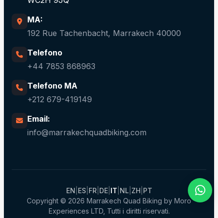
WC2H 9JQ
MA:
192 Rue Tachenbacht, Marrakech 40000
Telefono
+44 7853 868963
Telefono MA
+212 679-419149
Email:
info@marrakechquadbiking.com
EN
|
ES
|
FR
|
DE
|
IT
|
NL
|
ZH
|
PT
Copyright © 2026 Marrakech Quad Biking by Moro
Experiences LTD, Tutti i diritti riservati.