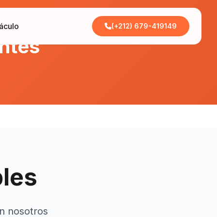
áculo
(+212) 679-419149
entes
bles
on nosotros