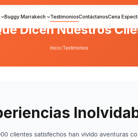
Buggy Marrakech
Testimonios
Contáctanos
Cena Espect
ue Dicen Nuestros Cli
Inicio
/
Testimonios
eriencias Inolvida
0 clientes satisfechos han vivido aventuras c