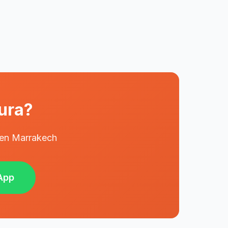
tura?
s en Marrakech
App