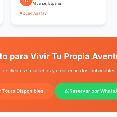
Alicante, España
Quad Agafay
to para Vivir Tu Propia Aven
 de clientes satisfechos y crea recuerdos inolvidable
r Tours Disponibles
Reservar por Whats