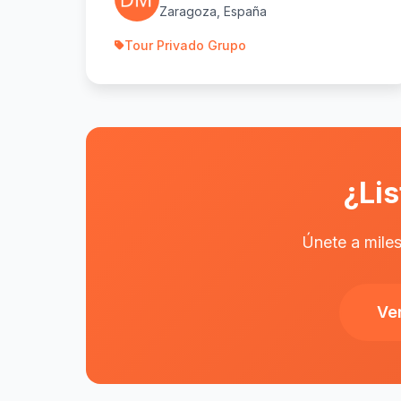
Zaragoza, España
Tour Privado Grupo
¿Lis
Únete a miles
Ve