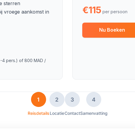
e sterren
€115
ij vroege aankomst in
per persoon
Nu Boeken
-4 pers.) of 800 MAD /
1
2
3
4
Reisdetails
Locatie
Contact
Samenvatting