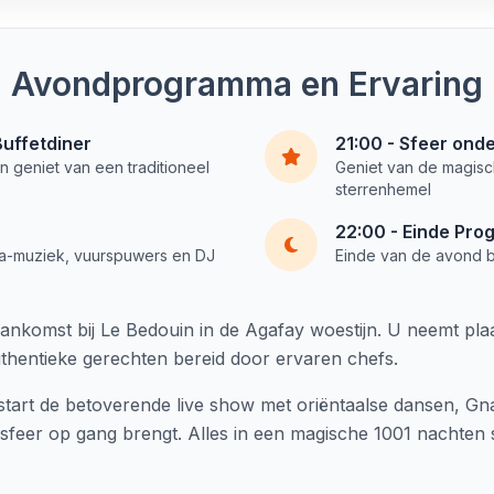
Avondprogramma en Ervaring
uffetdiner
21:00 - Sfeer ond
n geniet van een traditioneel
Geniet van de magisc
sterrenhemel
22:00 - Einde Pr
a-muziek, vuurspuwers en DJ
Einde van de avond b
nkomst bij Le Bedouin in de Agafay woestijn. U neemt plaat
thentieke gerechten bereid door ervaren chefs.
t, start de betoverende live show met oriëntaalse dansen, 
feer op gang brengt. Alles in een magische 1001 nachten 