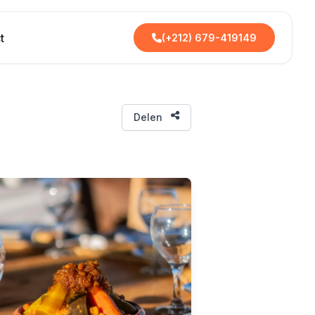
t
(+212) 679-419149
Delen