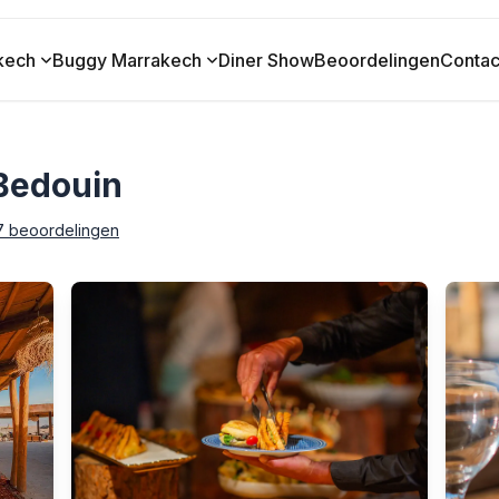
kech
Buggy Marrakech
Diner Show
Beoordelingen
Contac
 Bedouin
7 beoordelingen